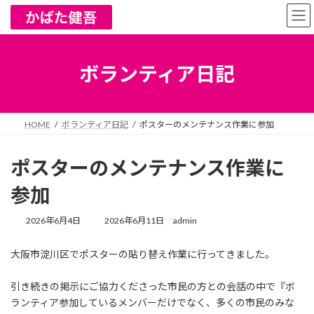
コ
ナ
ン
ビ
テ
ゲ
ン
ー
ツ
シ
ボランティア日記
へ
ョ
ス
ン
キ
に
ッ
移
HOME
ボランティア日記
ポスターのメンテナンス作業に参加
プ
動
ポスターのメンテナンス作業に
参加
最
2026年6月4日
2026年6月11日
admin
終
更
大阪市淀川区でポスターの貼り替え作業に行ってきました。
新
日
時
引き続きの掲示にご協力くださった市民の方との会話の中で『ボ
:
ランティア参加しているメンバーだけでなく、多くの市民のみな