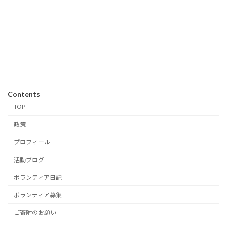
リ
リ
リ
リ
リ
ン
ン
ン
ン
ン
ク
ク
ク
ク
ク
Contents
TOP
政策
プロフィール
活動ブログ
ボランティア日記
ボランティア募集
ご寄附のお願い