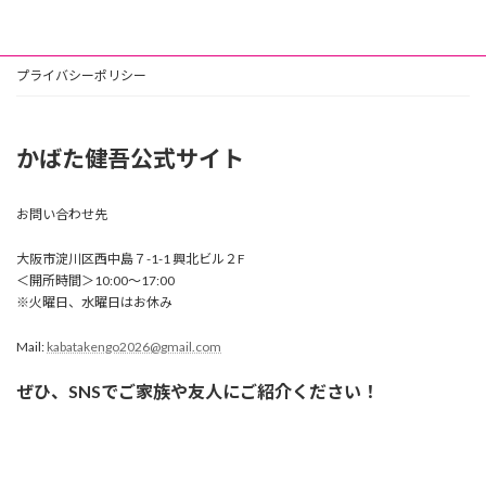
プライバシーポリシー
かばた健吾公式サイト
お問い合わせ先
大阪市淀川区西中島７-1-1 興北ビル２F
＜開所時間＞10:00〜17:00
※火曜日、水曜日はお休み
Mail:
kabatakengo2026@gmail.com
ぜひ、SNSでご家族や友人にご紹介ください！
ア
ア
ア
ア
ア
イ
イ
イ
イ
イ
コ
コ
コ
コ
コ
ン
ン
ン
ン
ン